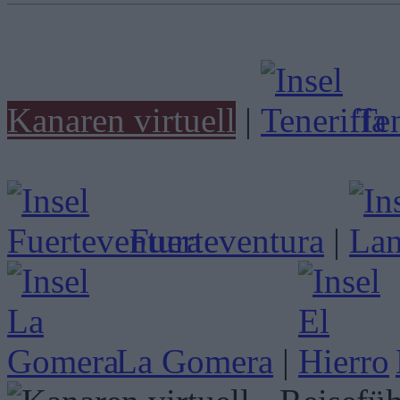
Kanaren virtuell
|
Ten
Fuerteventura
|
La Gomera
|