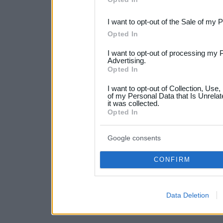
third parties.
I want to opt-out of the Sale of my 
Please note that this web
Opted In
services and may gather an
I want to opt-out of processing my 
not limited to your visit o
Advertising.
Opted In
grant or deny consent to Go
I want to opt-out of Collection, Use
your data for below specif
of my Personal Data that Is Unrelat
it was collected.
consent section.
Opted In
Google consents
CONFIRM
Data Deletion