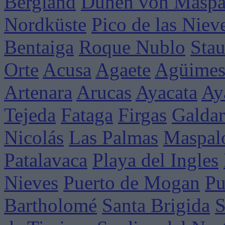
Bergland
Dünen von Maspa
Nordküste
Pico de las Niev
Bentaiga
Roque Nublo
Sta
Orte
Acusa
Agaete
Agüime
Artenara
Arucas
Ayacata
Ay
Tejeda
Fataga
Firgas
Galdar
Nicolás
Las Palmas
Maspal
Patalavaca
Playa del Ingles
Nieves
Puerto de Mogan
Pu
Bartholomé
Santa Brigida
S