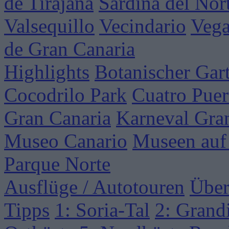
de Tirajana
Sardina del Nor
Valsequillo
Vecindario
Vega
de Gran Canaria
Highlights
Botanischer Gar
Cocodrilo Park
Cuatro Puer
Gran Canaria
Karneval Gra
Museo Canario
Museen auf
Parque Norte
Ausflüge / Autotouren
Über
Tipps
1: Soria-Tal
2: Grand