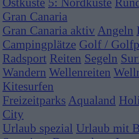
Ostküste
5: Nordküste
Rund
Gran Canaria
Gran Canaria aktiv
Angeln
Campingplätze
Golf / Golfp
Radsport
Reiten
Segeln
Sur
Wandern
Wellenreiten
Well
Kitesurfen
Freizeitparks
Aqualand
Hol
City
Urlaub spezial
Urlaub mit 