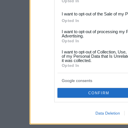
Opted In
third parties.
I want to opt-out of the Sale of my 
Please note that this web
Opted In
services and may gather an
I want to opt-out of processing my 
not limited to your visit o
Advertising.
Opted In
grant or deny consent to Go
I want to opt-out of Collection, Use
your data for below specif
of my Personal Data that Is Unrelat
it was collected.
consent section.
Opted In
Google consents
CONFIRM
Data Deletion