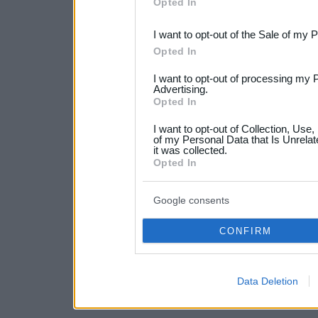
Opted In
third parties.
I want to opt-out of the Sale of my 
Please note that this web
Opted In
services and may gather an
I want to opt-out of processing my 
not limited to your visit o
Advertising.
Opted In
grant or deny consent to Go
I want to opt-out of Collection, Use
your data for below specif
of my Personal Data that Is Unrelat
it was collected.
consent section.
Opted In
Google consents
CONFIRM
Data Deletion