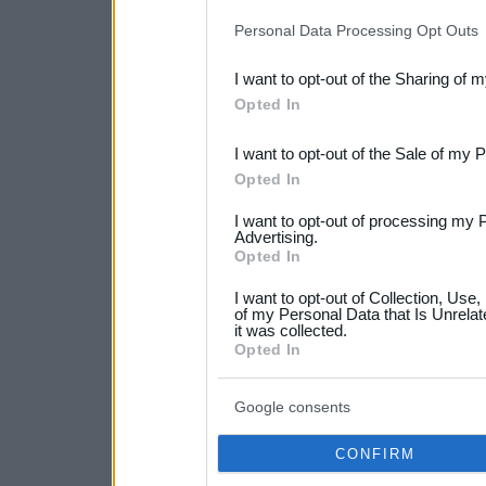
IAB’s list of downstream pa
Personal Data Processing Opt Outs
also be disclosed by us to 
I want to opt-out of the Sharing of 
Downstream Participants
th
Opted In
third parties.
I want to opt-out of the Sale of my 
Please note that this web
Opted In
services and may gather an
I want to opt-out of processing my 
not limited to your visit o
Advertising.
Opted In
grant or deny consent to Go
I want to opt-out of Collection, Use
your data for below specif
of my Personal Data that Is Unrelat
it was collected.
consent section.
Opted In
Google consents
CONFIRM