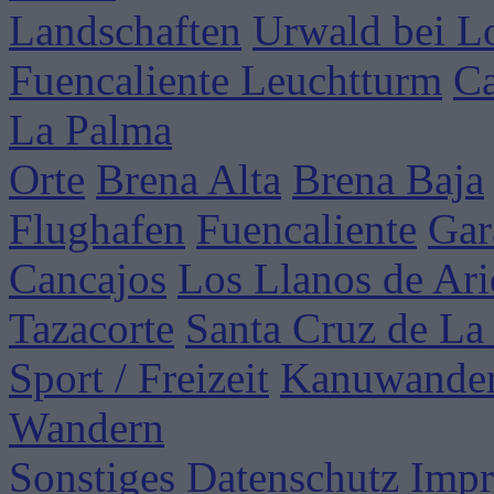
Landschaften
Urwald bei Lo
Fuencaliente Leuchtturm
Ca
La Palma
Orte
Brena Alta
Brena Baja
Flughafen
Fuencaliente
Gar
Cancajos
Los Llanos de Ar
Tazacorte
Santa Cruz de La
Sport / Freizeit
Kanuwande
Wandern
Sonstiges
Datenschutz
Imp