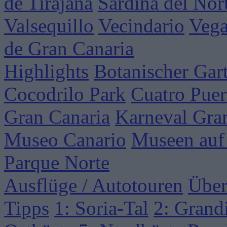
de Tirajana
Sardina del Nor
Valsequillo
Vecindario
Vega
de Gran Canaria
Highlights
Botanischer Gar
Cocodrilo Park
Cuatro Puer
Gran Canaria
Karneval Gra
Museo Canario
Museen auf
Parque Norte
Ausflüge / Autotouren
Über
Tipps
1: Soria-Tal
2: Grand