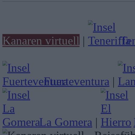
Kanaren virtuell
|
Ten
Fuerteventura
|
La Gomera
|