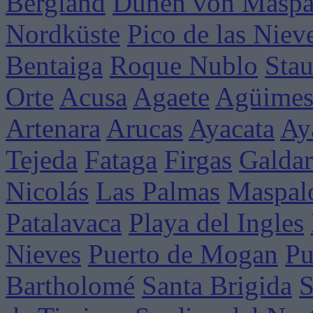
Bergland
Dünen von Maspa
Nordküste
Pico de las Niev
Bentaiga
Roque Nublo
Sta
Orte
Acusa
Agaete
Agüime
Artenara
Arucas
Ayacata
Ay
Tejeda
Fataga
Firgas
Galdar
Nicolás
Las Palmas
Maspal
Patalavaca
Playa del Ingles
Nieves
Puerto de Mogan
Pu
Bartholomé
Santa Brigida
S