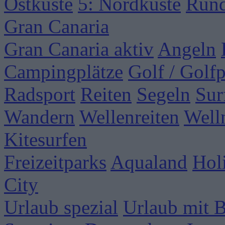
Ostküste
5: Nordküste
Rund
Gran Canaria
Gran Canaria aktiv
Angeln
Campingplätze
Golf / Golfp
Radsport
Reiten
Segeln
Sur
Wandern
Wellenreiten
Well
Kitesurfen
Freizeitparks
Aqualand
Hol
City
Urlaub spezial
Urlaub mit 