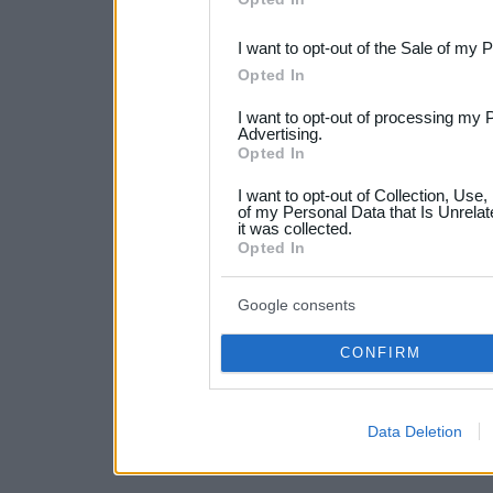
third parties.
I want to opt-out of the Sale of my 
Please note that this web
Opted In
services and may gather an
I want to opt-out of processing my 
not limited to your visit o
Advertising.
Opted In
grant or deny consent to Go
I want to opt-out of Collection, Use
your data for below specif
of my Personal Data that Is Unrelat
it was collected.
consent section.
Opted In
Google consents
CONFIRM
Data Deletion