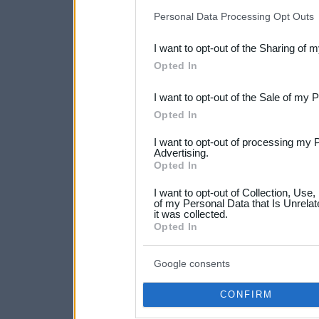
IAB’s list of downstream pa
Personal Data Processing Opt Outs
also be disclosed by us to 
I want to opt-out of the Sharing of 
Downstream Participants
th
Opted In
third parties.
I want to opt-out of the Sale of my 
Please note that this web
Opted In
services and may gather an
I want to opt-out of processing my 
not limited to your visit o
Advertising.
Opted In
grant or deny consent to Go
I want to opt-out of Collection, Use
your data for below specif
of my Personal Data that Is Unrelat
it was collected.
consent section.
Opted In
Google consents
CONFIRM