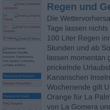
Regen und Ge
Lanzarote
La
Die Wettervorhersa
Palma
Tage lassen nichts
La
Gomera
100 Liter Regen in
El Hierro
Stunden und ab So
lassen momentan g
prickelnde Urlaubs
Kanarischen Insel
Reisespecial Kanaren
Kanaren Kreuzfahrt
Wochenende gilt U
Orange für La Palm
Kanarische Inseln
FAQ Kanaren
von La Gomera und 