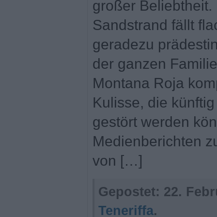
großer Beliebtheit.
Sandstrand fällt fla
geradezu prädestin
der ganzen Famili
Montana Roja komple
Kulisse, die künfti
gestört werden kön
Medienberichten zu
von […]
Gepostet:
22. Febr
Teneriffa
.