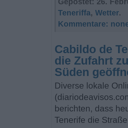
Gepostet:
26. Febr
Teneriffa
,
Wetter
.
Kommentare:
non
Cabildo de Te
die Zufahrt z
Süden geöffn
Diverse lokale Onl
(diariodeavisos.com
berichten, dass he
Tenerife die Straß