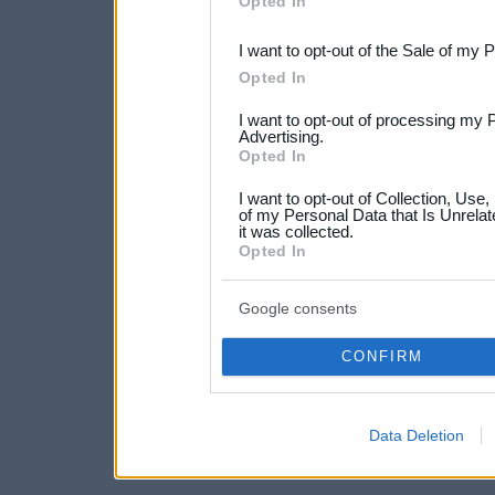
Opted In
third parties.
I want to opt-out of the Sale of my 
Please note that this web
Opted In
services and may gather an
I want to opt-out of processing my 
not limited to your visit o
Advertising.
Opted In
grant or deny consent to Go
I want to opt-out of Collection, Use
your data for below specif
of my Personal Data that Is Unrelat
it was collected.
consent section.
Opted In
Google consents
CONFIRM
Data Deletion