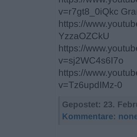
v=r7gt8_0iQkc Gra
https://www.youtu
YzzaOZCkU
https://www.youtu
v=sj2WC4s6I7o
https://www.youtu
v=Tz6updIMz-0
Gepostet:
23. Febr
Kommentare:
non