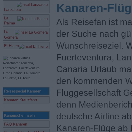
Kanaren-Flüg
Lanzarote
La
Als Reisefan ist m
Palma
der Suche nach gü
La
Gomera
Wunschreiseziel. W
El Hierro
Fuerteventura, Lan
Canaria Urlaub mach
den kommenden Win
Fluggesellschaft G
Reisespecial Kanaren
Kanaren Kreuzfahrt
denn Medienbericht
deutsche Airline 
Kanarische Inseln
FAQ Kanaren
Kanaren-Flüge ab 