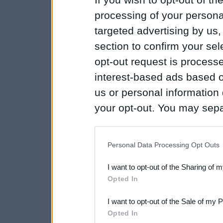
processing of your personal
targeted advertising by us
section to confirm your sel
opt-out request is proces
interest-based ads based o
us or personal information d
your opt-out. You may separ
disclosure of your personal
IAB’s list of downstream pa
Personal Data Processing Opt Outs
also be disclosed by us to 
I want to opt-out of the Sharing of 
Downstream Participants
th
Opted In
third parties.
I want to opt-out of the Sale of my 
Please note that this web
Opted In