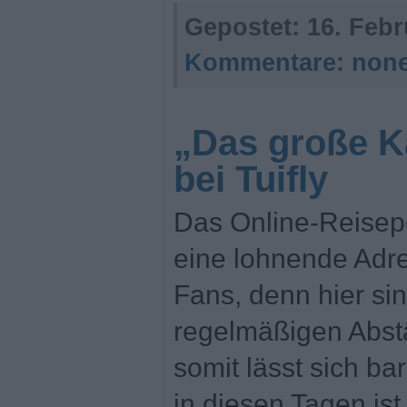
Gepostet:
16. Febr
Kommentare:
non
„Das große K
bei Tuifly
Das Online-Reiseport
eine lohnende Adre
Fans, denn hier si
regelmäßigen Abst
somit lässt sich b
in diesen Tagen is