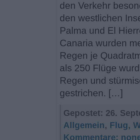
den Verkehr besond
den westlichen Ins
Palma und El Hierr
Canaria wurden meh
Regen je Quadrat
als 250 Flüge wur
Regen und stürmi
gestrichen. […]
Gepostet:
26. Sept
Allgemein
,
Flug
,
W
Kommentare:
non