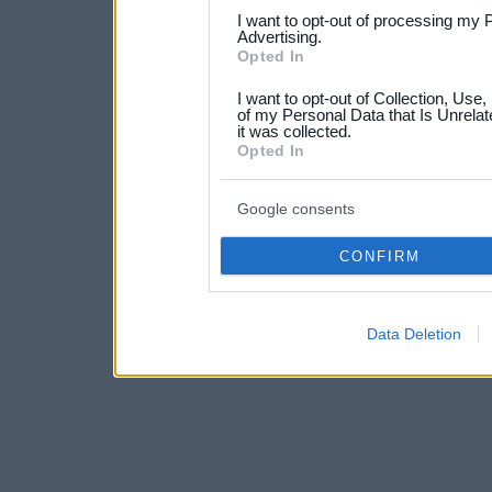
services and may gather an
I want to opt-out of processing my 
not limited to your visit o
Advertising.
Opted In
grant or deny consent to Go
I want to opt-out of Collection, Use
your data for below specif
of my Personal Data that Is Unrelat
it was collected.
consent section.
Opted In
Google consents
CONFIRM
Data Deletion