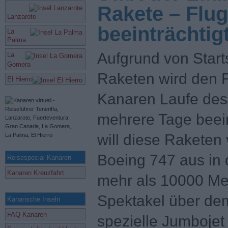
Rakete – Flu
Lanzarote
beeinträchtig
La
Palma
Aufgrund von Star
La
Gomera
Raketen wird den F
El Hierro
Kanaren Laufe des
mehrere Tage beeint
will diese Raketen 
Boeing 747 aus in 
Reisespecial Kanaren
Kanaren Kreuzfahrt
mehr als 10000 Me
Spektakel über dem 
Kanarische Inseln
FAQ Kanaren
spezielle Jumbojet