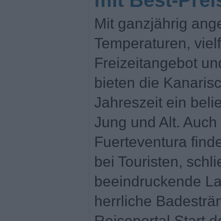
mit Best-Prei
Mit ganzjährig an
Temperaturen, viel
Freizeitangebot und
bieten die Kanarisc
Jahreszeit ein beli
Jung und Alt. Auch 
Fuerteventura find
bei Touristen, schli
beeindruckende La
herrliche Badesträ
Reiseportal Start.de