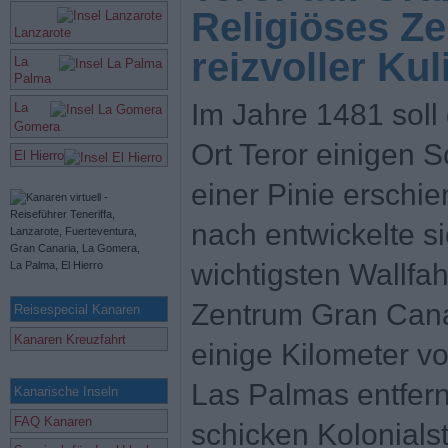
Religiöses Ze
Lanzarote
reizvoller Kul
La
Palma
Im Jahre 1481 soll
La
Gomera
Ort Teror einigen S
El Hierro
einer Pinie erschi
nach entwickelte s
wichtigsten Wallfah
Zentrum Gran Canar
Reisespecial Kanaren
Kanaren Kreuzfahrt
einige Kilometer vo
Las Palmas entfernt
Kanarische Inseln
FAQ Kanaren
schicken Kolonials