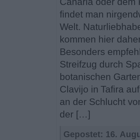
Canaria oder dem 
findet man nirgend
Welt. Naturliebhab
kommen hier daher 
Besonders empfehle
Streifzug durch Sp
botanischen Garten
Clavijo in Tafira au
an der Schlucht v
der […]
Gepostet:
16. Augu