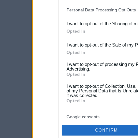
IAB’s list of downstream pa
Personal Data Processing Opt Outs
also be disclosed by us to 
I want to opt-out of the Sharing of 
Downstream Participants
th
Opted In
third parties.
I want to opt-out of the Sale of my 
Please note that this web
Opted In
services and may gather an
I want to opt-out of processing my 
not limited to your visit o
Advertising.
Opted In
grant or deny consent to Go
I want to opt-out of Collection, Use
your data for below specif
of my Personal Data that Is Unrelat
it was collected.
consent section.
Opted In
Google consents
CONFIRM