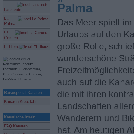
Palma
Lanzarote
La
Das Meer spielt i
Palma
Urlaubs auf den Ka
La
Gomera
große Rolle, schlie
El Hierro
wunderschöne Strä
Freizeitmöglichkeite
auch auf die Kanar
die mit ihren kontr
Reisespecial Kanaren
Kanaren Kreuzfahrt
Landschaften alle
Wanderern und Bike
Kanarische Inseln
FAQ Kanaren
hat. Am heutigen A