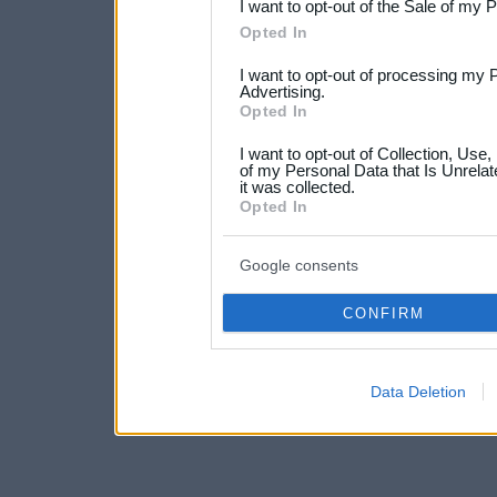
I want to opt-out of the Sale of my 
Please note that this web
Opted In
services and may gather an
I want to opt-out of processing my 
not limited to your visit o
Advertising.
Opted In
grant or deny consent to Go
I want to opt-out of Collection, Use
your data for below specif
of my Personal Data that Is Unrelat
it was collected.
consent section.
Opted In
Google consents
CONFIRM
Data Deletion