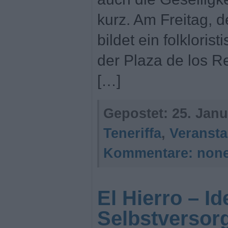
kurz. Am Freitag, 
bildet ein folklori
der Plaza de los R
[…]
Gepostet:
25. Janu
Teneriffa
,
Veransta
Kommentare:
non
El Hierro – Id
Selbstversor