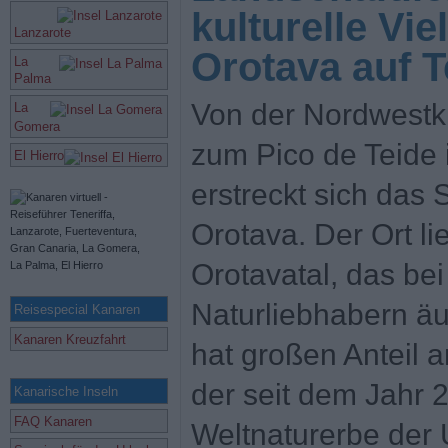
kulturelle Viel
Lanzarote
Orotava auf T
La
Palma
Von der Nordwestkü
La
Gomera
zum Pico de Teide
El Hierro
erstreckt sich das 
Orotava. Der Ort li
Orotavatal, das be
Naturliebhabern äuß
Reisespecial Kanaren
Kanaren Kreuzfahrt
hat großen Anteil 
der seit dem Jahr
Kanarische Inseln
FAQ Kanaren
Weltnaturerbe der