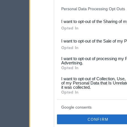
IAB’s list of downstream pa
Personal Data Processing Opt Outs
also be disclosed by us to 
I want to opt-out of the Sharing of 
Downstream Participants
th
Opted In
third parties.
I want to opt-out of the Sale of my 
Please note that this web
Opted In
services and may gather an
I want to opt-out of processing my 
not limited to your visit o
Advertising.
Opted In
grant or deny consent to Go
I want to opt-out of Collection, Use
your data for below specif
of my Personal Data that Is Unrelat
it was collected.
consent section.
Opted In
Google consents
CONFIRM