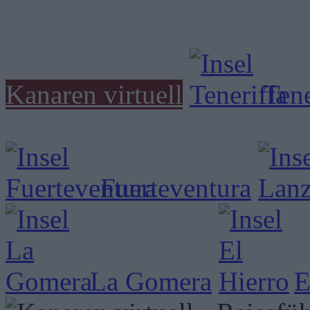
Kanaren virtuell
Tene
Fuerteventura
La Gomera
E