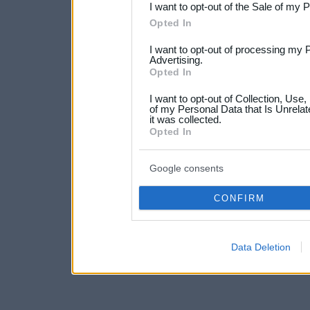
I want to opt-out of the Sale of my 
Please note that this web
Opted In
services and may gather an
I want to opt-out of processing my 
not limited to your visit o
Advertising.
Opted In
grant or deny consent to Go
I want to opt-out of Collection, Use
your data for below specif
of my Personal Data that Is Unrelat
it was collected.
consent section.
Opted In
Google consents
CONFIRM
Data Deletion