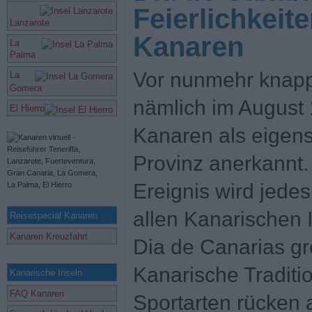
Feierlichkeit
Lanzarote
Kanaren
La
Palma
Vor nunmehr knapp
La
Gomera
nämlich im August
El Hierro
Kanaren als eigens
Provinz anerkannt.
Ereignis wird jede
allen Kanarischen
Reisespecial Kanaren
Kanaren Kreuzfahrt
Dia de Canarias gro
Kanarische Traditi
Kanarische Inseln
FAQ Kanaren
Sportarten rücken 