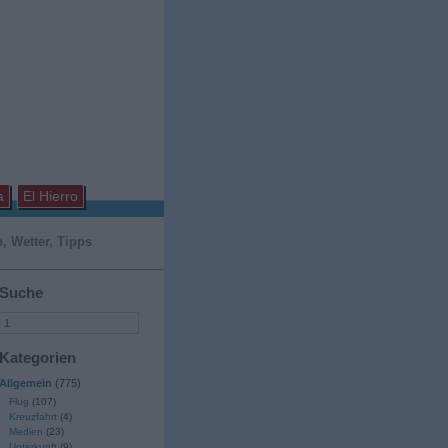
a
El Hierro
, Wetter, Tipps
Suche
Kategorien
Allgemein
(775)
Flug
(107)
Kreuzfahrt
(4)
Medien
(23)
Unterkunft
(9)