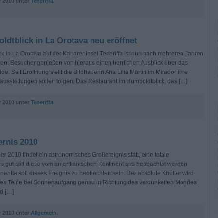
 2010 unter
Teneriffa
.
ldtblick in La Orotava neu eröffnet
k in La Orotava auf der Kanareninsel Teneriffa ist nun nach mehreren Jahren
den. Besucher genießen von hieraus einen herrlichen Ausblick über das
de. Seit Eröffnung stellt die Bildhauerin Ana Lilia Martin im Mirador ihre
usstellungen sollen folgen. Das Restaurant im Humboldtblick, das […]
 2010 unter
Teneriffa
.
ernis 2010
2010 findet ein astronomisches Großereignis statt, eine totale
rs gut soll diese vom amerikanischen Kontinent aus beobachtet werden
eriffa soll dieses Ereignis zu beobachten sein. Der absolute Knüller wird
 des Teide bei Sonnenaufgang genau in Richtung des verdunkelten Mondes
rd […]
 2010 unter
Allgemein
.