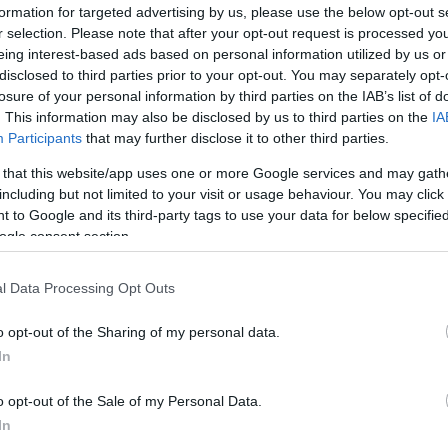
formation for targeted advertising by us, please use the below opt-out s
es Bistro im Naturkundemuseum
r selection. Please note that after your opt-out request is processed y
Santa Cruz auf der Kanareninsel Teneriffa ist ein beliebtes Ausflugsziel für
eing interest-based ads based on personal information utilized by us or
santen Ausstellungen und zahlreichen Informationen zur Geschichte der Insel
disclosed to third parties prior to your opt-out. You may separately opt-
 ein weiteres Highlight zu bieten. Der aus Mexiko stammende Gastronom
losure of your personal information by third parties on the IAB’s list of
weimal das Madrid Fusion gewonnen hat, eröffnet im Naturkundemuseum ein
. This information may also be disclosed by us to third parties on the
IA
…]
Participants
that may further disclose it to other third parties.
 that this website/app uses one or more Google services and may gath
 2010 unter
Teneriffa
.
including but not limited to your visit or usage behaviour. You may click 
 to Google and its third-party tags to use your data for below specifi
ogle consent section.
Promo-Aktion präsentiert kanarische Produkte
n haben die Kanarischen Inseln einiges zu bieten. Mit einer großen
l Data Processing Opt Outs
e Produzenten von kanarischem Wein, Honig und Käse nun unterstützt und
ypischen Produkte aufmerksam gemacht werden. Noch bis zum 31. Dezember
o opt-out of the Sharing of my personal data.
chenden Lebensmittel und Spirituosen auf gesonderten Ausstellungsflächen
lten in den teilnehmenden […]
In
2010 unter
Allgemein
.
o opt-out of the Sale of my Personal Data.
In