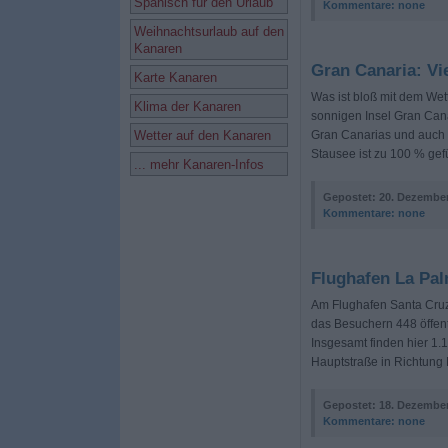
Spanisch für den Urlaub
Kommentare:
none
Weihnachtsurlaub auf den
Kanaren
Gran Canaria: Vi
Karte Kanaren
Was ist bloß mit dem Wet
Klima der Kanaren
sonnigen Insel Gran Cana
Wetter auf den Kanaren
Gran Canarias und auch 
Stausee ist zu 100 % gefü
... mehr Kanaren-Infos
Gepostet:
20. Dezember
Kommentare:
none
Flughafen La Pa
Am Flughafen Santa Cruz
das Besuchern 448 öffent
Insgesamt finden hier 1.1
Hauptstraße in Richtung 
Gepostet:
18. Dezember
Kommentare:
none