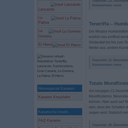
Gepostet:
23. Dezember
Kommentare:
none
Lanzarote
La
Palma
Teneriffa – Humbo
La
Der Mirador Humboldtblic
Gomera
endlich neu eröffnet wor
Orotavatal bis hin zum Tei
El Hierro
Werke aus, andere Kunsta
Gepostet:
21. Dezember
Kommentare:
none
Totale Mondfinst
Reisespecial Kanaren
Am morgigen 21.Dezember 
Mondfinsternis. Besonde
Kanaren Kreuzfahrt
können. Aber auch auf Ten
sein, dass der Schatten
Kanarische Inseln
zeigen wird. Natürlich wi
FAQ Kanaren
Gepostet:
20. Dezember