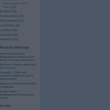
Veranstaltungen
(314)
Wetter
(103)
El Hierro
(34)
Fuerteventura
(88)
Gran Canaria
(271)
La Gomera
(45)
La Palma
(99)
Lanzarote
(81)
Teneriffa
(726)
Neueste Beiträge
Karnevalsumzug in
Maspalomas aufgrund von
Sturm Therese verschoben
Sturmtief Therese wütet auf
den Kanaren
Teneriffa: 3 Tote und
zahlreiche Verletzte durch
Riesenwellen
Karneval Gran Canaria 2025 –
cabalgatas
Roque Nublo –
Zugangsbeschränkung ab
sofort
Archiv