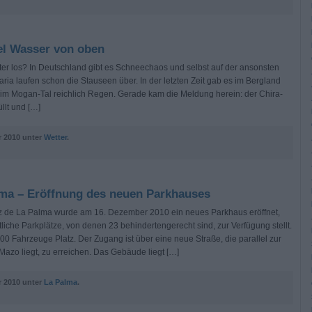
el Wasser von oben
ter los? In Deutschland gibt es Schneechaos und selbst auf der ansonsten
ria laufen schon die Stauseen über. In der letzten Zeit gab es im Bergland
im Mogan-Tal reichlich Regen. Gerade kam die Meldung herein: der Chira-
llt und […]
 2010 unter
Wetter
.
lma – Eröffnung des neuen Parkhauses
 de La Palma wurde am 16. Dezember 2010 ein neues Parkhaus eröffnet,
liche Parkplätze, von denen 23 behindertengerecht sind, zur Verfügung stellt.
00 Fahrzeuge Platz. Der Zugang ist über eine neue Straße, die parallel zur
Mazo liegt, zu erreichen. Das Gebäude liegt […]
 2010 unter
La Palma
.