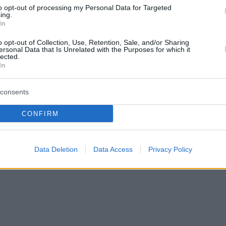
to opt-out of processing my Personal Data for Targeted
ing.
est der Olive in Santa Lucia Casco
In
ht in Santa Lucia Casco auf der beliebten Ferieninsel Gran Canaria die
elpunkt des Geschehens, denn die Bewohner des Ortes und zahlreiche
o opt-out of Collection, Use, Retention, Sale, and/or Sharing
ta de la Aceituna“. In der Zeit zwischen 10 und 15 Uhr können Interessierte an
ersonal Data that Is Unrelated with the Purposes for which it
lected.
hmenprogramm mit Verlosungen, Oliven-Verkostungen und einer Führung
In
2010 unter
Gran Canaria
.
consents
CONFIRM
« Vorige Artikel
Data Deletion
Data Access
Privacy Policy