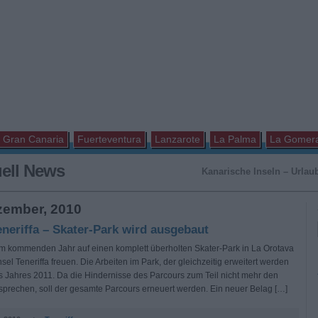
Gran Canaria
Fuerteventura
Lanzarote
La Palma
La Gomer
uell News
Kanarische Inseln – Urlaub
zember, 2010
eneriffa – Skater-Park wird ausgebaut
im kommenden Jahr auf einen komplett überholten Skater-Park in La Orotava
sel Teneriffa freuen. Die Arbeiten im Park, der gleichzeitig erweitert werden
s Jahres 2011. Da die Hindernisse des Parcours zum Teil nicht mehr den
sprechen, soll der gesamte Parcours erneuert werden. Ein neuer Belag […]