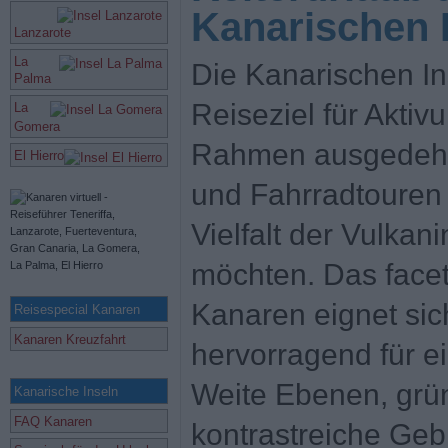
Kanarischen 
Lanzarote
La
Die Kanarischen In
Palma
Reiseziel für Aktivu
La
Gomera
Rahmen ausgedeh
El Hierro
und Fahrradtouren 
Vielfalt der Vulkan
möchten. Das facet
Kanaren eignet sic
Reisespecial Kanaren
Kanaren Kreuzfahrt
hervorragend für e
Weite Ebenen, grün
Kanarische Inseln
FAQ Kanaren
kontrastreiche Geb