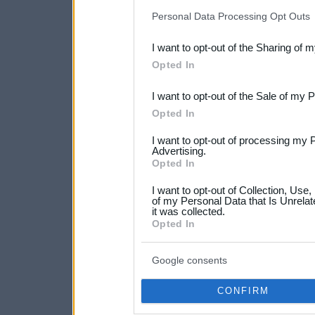
IAB’s list of downstream pa
Personal Data Processing Opt Outs
also be disclosed by us to 
I want to opt-out of the Sharing of 
Downstream Participants
th
Opted In
third parties.
I want to opt-out of the Sale of my 
Please note that this web
Opted In
services and may gather an
I want to opt-out of processing my 
not limited to your visit o
Advertising.
Opted In
grant or deny consent to Go
I want to opt-out of Collection, Use
your data for below specif
of my Personal Data that Is Unrelat
it was collected.
consent section.
Opted In
Google consents
CONFIRM