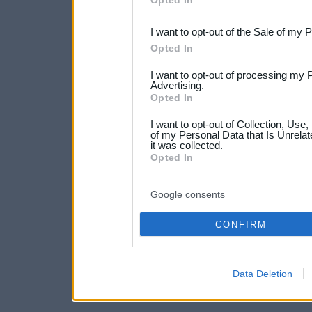
Opted In
third parties.
I want to opt-out of the Sale of my 
Please note that this web
Opted In
services and may gather an
I want to opt-out of processing my 
not limited to your visit o
Advertising.
Opted In
grant or deny consent to Go
I want to opt-out of Collection, Use
your data for below specif
of my Personal Data that Is Unrelat
it was collected.
consent section.
Opted In
Google consents
CONFIRM
Data Deletion