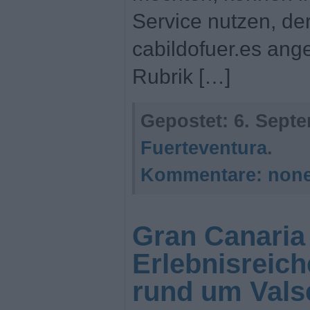
Service nutzen, de
cabildofuer.es ang
Rubrik […]
Gepostet:
6. Septe
Fuerteventura
.
Kommentare:
non
Gran Canaria
Erlebnisreic
rund um Vals