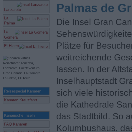
Palmas de Gr
Lanzarote
La
Die Insel Gran Cana
Palma
Sehenswürdigkeite
La
Gomera
Plätze für Besucher
El Hierro
weitreichende Gesc
lassen. In der Alts
Inselhauptstadt Gr
sich viele histori
Reisespecial Kanaren
Kanaren Kreuzfahrt
die Kathedrale San
das Stadtbild. So 
Kanarische Inseln
FAQ Kanaren
Kolumbushaus, das