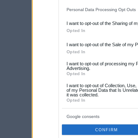
IAB’s list of downstream pa
Personal Data Processing Opt Outs
also be disclosed by us to 
I want to opt-out of the Sharing of 
Downstream Participants
th
Opted In
third parties.
I want to opt-out of the Sale of my 
Please note that this web
Opted In
services and may gather an
I want to opt-out of processing my 
not limited to your visit o
Advertising.
Opted In
grant or deny consent to Go
I want to opt-out of Collection, Use
your data for below specif
of my Personal Data that Is Unrelat
it was collected.
consent section.
Opted In
Google consents
CONFIRM