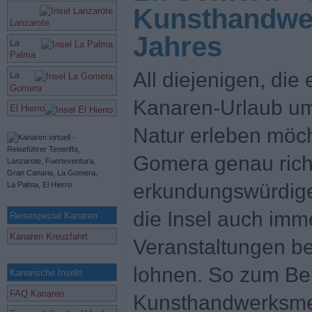
Kunsthandwe
Lanzarote
Jahres
La
Palma
All diejenigen, die
La
Gomera
Kanaren-Urlaub um
El Hierro
Natur erleben möch
Gomera genau rich
erkundungswürdige
die Insel auch imm
Reisespecial Kanaren
Kanaren Kreuzfahrt
Veranstaltungen be
lohnen. So zum Bei
Kanarische Inseln
FAQ Kanaren
Kunsthandwerksme