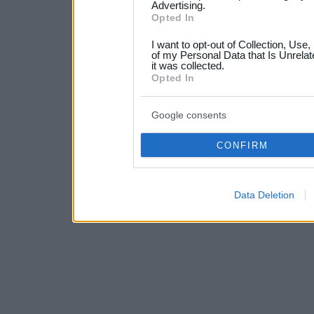
not limited to your visit o
Advertising.
Opted In
grant or deny consent to Go
I want to opt-out of Collection, Use
your data for below specif
of my Personal Data that Is Unrelat
it was collected.
consent section.
Opted In
Google consents
CONFIRM
Data Deletion