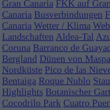
Gran Canaria
FKK auf Gran
Canaria
Busverbindungen
F
Canaria
Wetter / Klima
Web
Landschaften
Aldea-Tal
Azu
Coruna
Barranco de Guaya
Bergland
Dünen von Maspa
Nordküste
Pico de las Niev
Bentaiga
Roque Nublo
Sta
Highlights
Botanischer Gar
Cocodrilo Park
Cuatro Puer