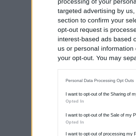
processing of your personal
targeted advertising by us
section to confirm your sel
opt-out request is proces
interest-based ads based o
us or personal information d
your opt-out. You may separ
disclosure of your personal
IAB’s list of downstream pa
Personal Data Processing Opt Outs
also be disclosed by us to 
I want to opt-out of the Sharing of 
Downstream Participants
th
Opted In
third parties.
I want to opt-out of the Sale of my 
Please note that this web
Opted In
services and may gather an
I want to opt-out of processing my 