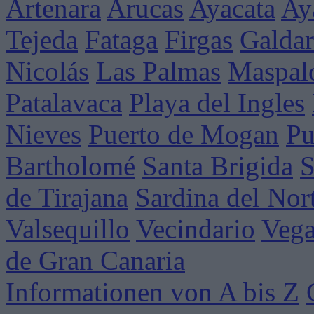
Artenara
Arucas
Ayacata
Ay
Tejeda
Fataga
Firgas
Galdar
Nicolás
Las Palmas
Maspal
Patalavaca
Playa del Ingles
Nieves
Puerto de Mogan
Pu
Bartholomé
Santa Brigida
S
de Tirajana
Sardina del Nor
Valsequillo
Vecindario
Vega
de Gran Canaria
Informationen von A bis Z