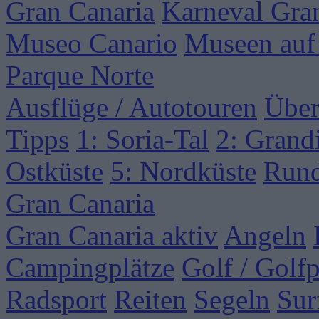
Gran Canaria
Karneval Gra
Museo Canario
Museen auf
Parque Norte
Ausflüge / Autotouren
Über
Tipps
1: Soria-Tal
2: Grand
Ostküste
5: Nordküste
Rund
Gran Canaria
Gran Canaria aktiv
Angeln
Campingplätze
Golf / Golfp
Radsport
Reiten
Segeln
Sur