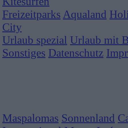
Kitesurfen
Freizeitparks
Aqualand
Hol
City
Urlaub spezial
Urlaub mit 
Sonstiges
Datenschutz
Imp
Maspalomas
Sonnenland
C