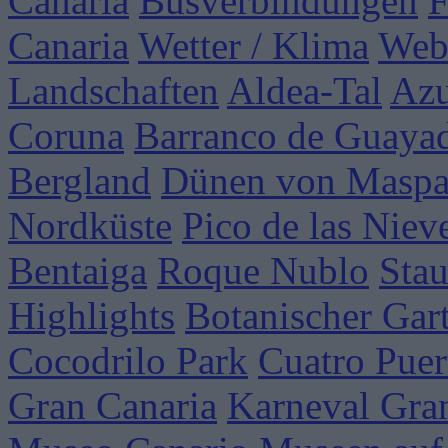
Canaria
Busverbindungen
F
Canaria
Wetter / Klima
Web
Landschaften
Aldea-Tal
Azu
Coruna
Barranco de Guaya
Bergland
Dünen von Maspa
Nordküste
Pico de las Niev
Bentaiga
Roque Nublo
Sta
Highlights
Botanischer Gar
Cocodrilo Park
Cuatro Puer
Gran Canaria
Karneval Gra