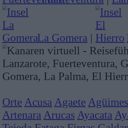
La Gomera
|
Orte
Acusa
Agaete
Agüime
Artenara
Arucas
Ayacata
Ay
Tejeda
Fataga
Firgas
Galdar