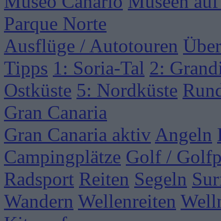
Museo Canario
Museen auf
Parque Norte
Ausflüge / Autotouren
Über
Tipps
1: Soria-Tal
2: Grand
Ostküste
5: Nordküste
Rund
Gran Canaria
Gran Canaria aktiv
Angeln
Campingplätze
Golf / Golfp
Radsport
Reiten
Segeln
Sur
Wandern
Wellenreiten
Well