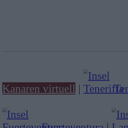
Kanaren virtuell
|
Ten
Fuerteventura
|