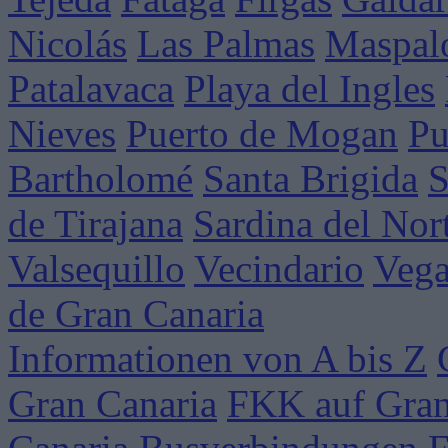
Nicolás
Las Palmas
Maspal
Patalavaca
Playa del Ingles
Nieves
Puerto de Mogan
Pu
Bartholomé
Santa Brigida
S
de Tirajana
Sardina del Nor
Valsequillo
Vecindario
Vega
de Gran Canaria
Informationen von A bis Z
Gran Canaria
FKK auf Gran