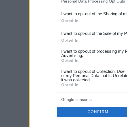
Personal Data Processing Opt Outs
also be disclosed by us to 
I want to opt-out of the Sharing of 
Downstream Participants
th
Opted In
third parties.
I want to opt-out of the Sale of my 
Please note that this web
Opted In
services and may gather an
I want to opt-out of processing my 
not limited to your visit o
Advertising.
Opted In
grant or deny consent to Go
I want to opt-out of Collection, Use
your data for below specif
of my Personal Data that Is Unrelat
it was collected.
consent section.
Opted In
Google consents
CONFIRM