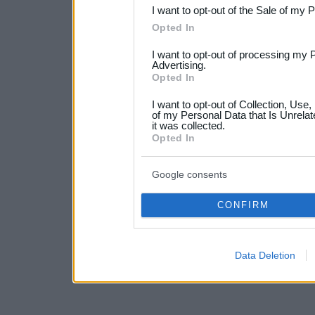
I want to opt-out of the Sale of my 
Please note that this web
Opted In
services and may gather an
I want to opt-out of processing my 
not limited to your visit o
Advertising.
Opted In
grant or deny consent to Go
I want to opt-out of Collection, Use
your data for below specif
of my Personal Data that Is Unrelat
it was collected.
consent section.
Opted In
Google consents
CONFIRM
Data Deletion