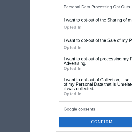
IAB’s list of downstream pa
Personal Data Processing Opt Outs
also be disclosed by us to 
I want to opt-out of the Sharing of 
Downstream Participants
th
Opted In
third parties.
I want to opt-out of the Sale of my 
Please note that this web
Opted In
services and may gather an
I want to opt-out of processing my 
not limited to your visit o
Advertising.
Opted In
grant or deny consent to Go
I want to opt-out of Collection, Use
your data for below specif
of my Personal Data that Is Unrelat
it was collected.
consent section.
Opted In
Google consents
CONFIRM