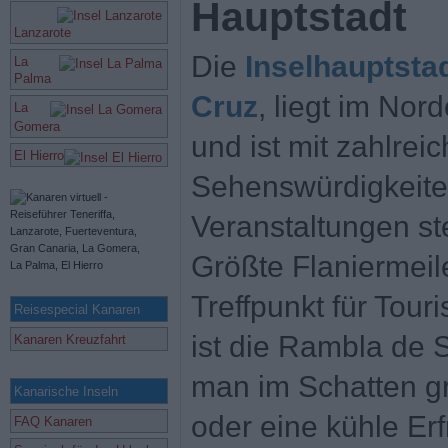
Hauptstadt
Lanzarote
Die
Inselhauptstad
La
Palma
Cruz
, liegt im Nor
La
Gomera
und ist mit zahlrei
El Hierro
Sehenswürdigkeite
Veranstaltungen st
Größte Flaniermeil
Treffpunkt für Tour
Reisespecial Kanaren
ist die Rambla de 
Kanaren Kreuzfahrt
man im Schatten g
Kanarische Inseln
oder eine kühle Er
FAQ Kanaren