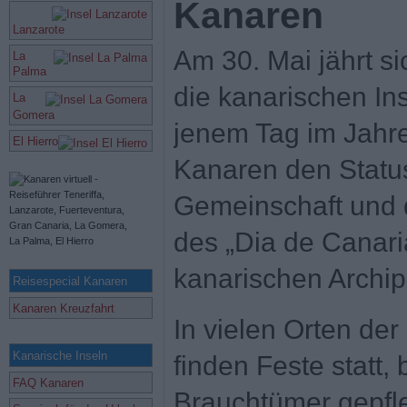
Kanaren
Lanzarote
Am 30. Mai jährt si
La
Palma
die kanarischen In
La
Gomera
jenem Tag im Jahre
El Hierro
Kanaren den Statu
Gemeinschaft und 
des „Dia de Canari
kanarischen Archipe
Reisespecial Kanaren
Kanaren Kreuzfahrt
In vielen Orten der
Kanarische Inseln
finden Feste statt, 
FAQ Kanaren
Brauchtümer gepfl