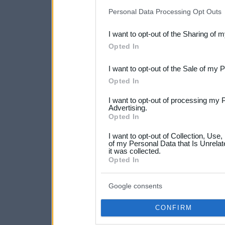
IAB’s list of downstream pa
Personal Data Processing Opt Outs
also be disclosed by us to 
I want to opt-out of the Sharing of 
Downstream Participants
th
Opted In
third parties.
I want to opt-out of the Sale of my 
Please note that this web
Opted In
services and may gather an
I want to opt-out of processing my 
not limited to your visit o
Advertising.
Opted In
grant or deny consent to Go
I want to opt-out of Collection, Use
your data for below specif
of my Personal Data that Is Unrelat
it was collected.
consent section.
Opted In
Google consents
CONFIRM