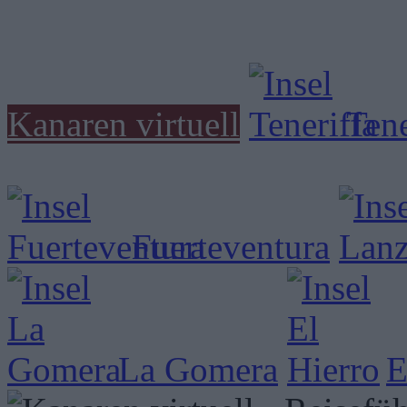
Kanaren virtuell
Tene
Fuerteventura
La Gomera
E