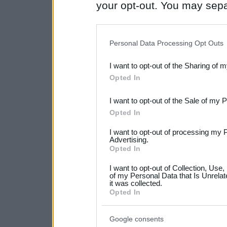
your opt-out. You may separ
disclosure of your personal
IAB’s list of downstream pa
Personal Data Processing Opt Outs
also be disclosed by us to 
I want to opt-out of the Sharing of 
Downstream Participants
th
Opted In
third parties.
I want to opt-out of the Sale of my 
Please note that this web
Opted In
services and may gather an
I want to opt-out of processing my 
not limited to your visit o
Advertising.
Opted In
grant or deny consent to Go
I want to opt-out of Collection, Use
your data for below specif
of my Personal Data that Is Unrelat
it was collected.
consent section.
Opted In
Google consents