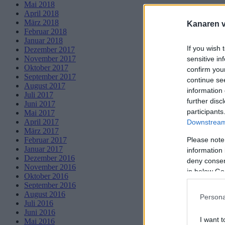
Mai 2018
April 2018
März 2018
Kanaren vi
Februar 2018
Januar 2018
If you wish 
Dezember 2017
November 2017
sensitive in
Oktober 2017
confirm you
September 2017
continue se
August 2017
information 
Juli 2017
further disc
Juni 2017
participants
Mai 2017
April 2017
Downstream 
März 2017
Please note
Februar 2017
Januar 2017
information 
Dezember 2016
deny consent
November 2016
in below Go
Oktober 2016
September 2016
August 2016
Persona
Juli 2016
Juni 2016
I want t
Mai 2016