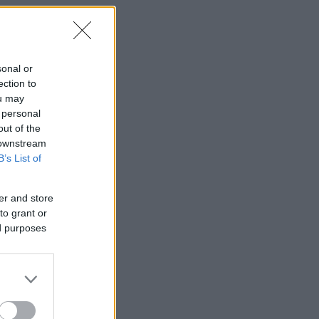
sonal or
ection to
ou may
 personal
out of the
 downstream
B’s List of
er and store
to grant or
ed purposes