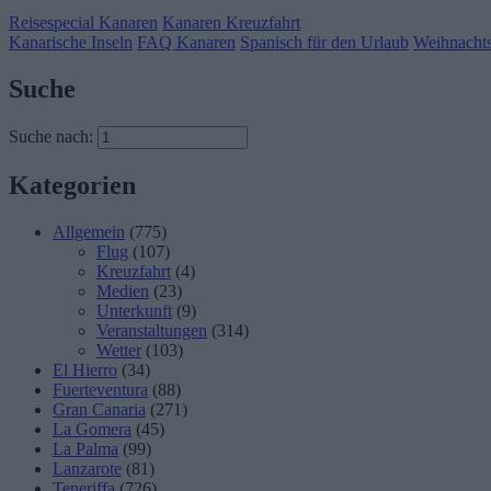
Reisespecial Kanaren
Kanaren Kreuzfahrt
Kanarische Inseln
FAQ Kanaren
Spanisch für den Urlaub
Weihnachts
Suche
Suche nach:
Kategorien
Allgemein
(775)
Flug
(107)
Kreuzfahrt
(4)
Medien
(23)
Unterkunft
(9)
Veranstaltungen
(314)
Wetter
(103)
El Hierro
(34)
Fuerteventura
(88)
Gran Canaria
(271)
La Gomera
(45)
La Palma
(99)
Lanzarote
(81)
Teneriffa
(726)