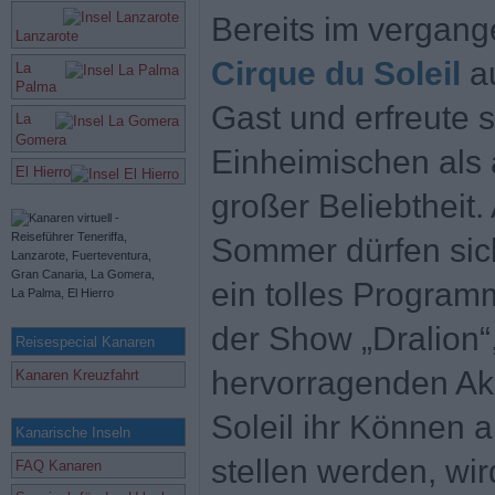
Bereits im vergang
Lanzarote
Cirque du Soleil
au
La
Palma
Gast und erfreute 
La
Gomera
Einheimischen als
El Hierro
großer Beliebtheit
Sommer dürfen sich
ein tolles Program
der Show „Dralion“,
Reisespecial Kanaren
hervorragenden Ak
Kanaren Kreuzfahrt
Soleil ihr Können 
Kanarische Inseln
stellen werden, wi
FAQ Kanaren