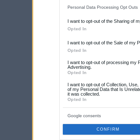
IAB’s list of downstream pa
Personal Data Processing Opt Outs
also be disclosed by us to 
I want to opt-out of the Sharing of 
Downstream Participants
th
Opted In
third parties.
I want to opt-out of the Sale of my 
Please note that this web
Opted In
services and may gather an
I want to opt-out of processing my 
not limited to your visit o
Advertising.
Opted In
grant or deny consent to Go
I want to opt-out of Collection, Use
your data for below specif
of my Personal Data that Is Unrelat
it was collected.
consent section.
Opted In
Google consents
CONFIRM