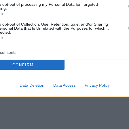
to opt-out of processing my Personal Data for Targeted
ing.
In
o opt-out of Collection, Use, Retention, Sale, and/or Sharing
ersonal Data that Is Unrelated with the Purposes for which it
lected.
In
consents
CONFIRM
Data Deletion
Data Access
Privacy Policy