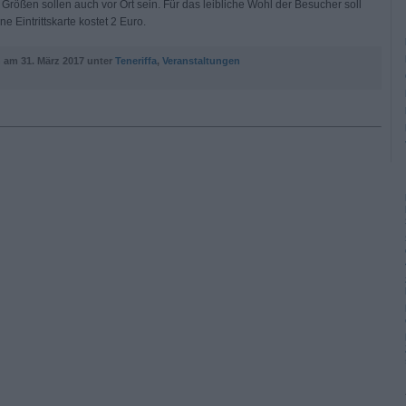
Größen sollen auch vor Ort sein. Für das leibliche Wohl der Besucher soll
ne Eintrittskarte kostet 2 Euro.
n am
31. März 2017 unter
Teneriffa
,
Veranstaltungen