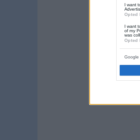
I want 
Advertis
Opted 
I want t
of my P
was col
Opted 
Google 