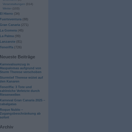
Veranstaltungen
(314)
Wetter
(103)
El Hierro
(34)
Fuerteventura
(88)
Gran Canaria
(271)
La Gomera
(45)
La Palma
(99)
Lanzarote
(81)
Teneriffa
(726)
Neueste Beiträge
Karnevalsumzug in
Maspalomas aufgrund von
Sturm Therese verschoben
Sturmtief Therese wütet auf
den Kanaren
Teneriffa: 3 Tote und
zahlreiche Verletzte durch
Riesenwellen
Karneval Gran Canaria 2025 –
cabalgatas
Roque Nublo –
Zugangsbeschränkung ab
sofort
Archiv