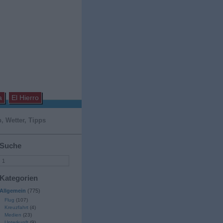
a
El Hierro
, Wetter, Tipps
Suche
Kategorien
Allgemein
(775)
Flug
(107)
Kreuzfahrt
(4)
Medien
(23)
Unterkunft
(9)