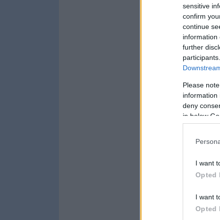
sensitive in
confirm you
continue se
information 
further disc
participants
Downstream 
Please note
information 
deny consent
in below Go
Persona
I want t
Opted 
I want t
Opted 