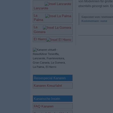
von Modelinien für große 
ebenfalls gesorgt sein. Ei
Lanzarote
La
Gepostet von: texttow
Palma
Kommentare:
none
La
Gomera
El Hierro
Reisespecial Kanaren
Kanaren Kreuzfahrt
Kanarische Inseln
FAQ Kanaren