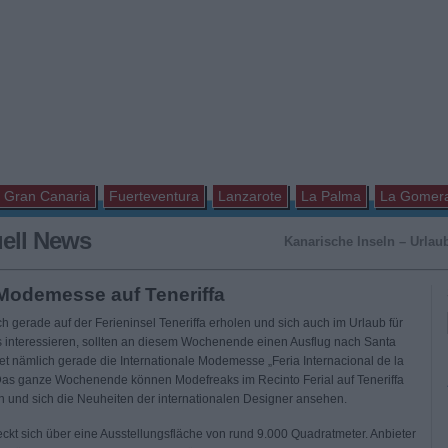
Gran Canaria
Fuerteventura
Lanzarote
La Palma
La Gomer
uell News
Kanarische Inseln – Urlaub
 Modemesse auf Teneriffa
h gerade auf der Ferieninsel Teneriffa erholen und sich auch im Urlaub für
 interessieren, sollten an diesem Wochenende einen Ausflug nach Santa
det nämlich gerade die Internationale Modemesse „Feria Internacional de la
 Das ganze Wochenende können Modefreaks im Recinto Ferial auf Teneriffa
nd sich die Neuheiten der internationalen Designer ansehen.
kt sich über eine Ausstellungsfläche von rund 9.000 Quadratmeter. Anbieter