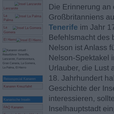
Die Erinnerung an 
Lanzarote
Großbritanniens a
La
Palma
Tenerife
im Jahr 17
La
Gomera
Befehlsmacht des 
El Hierro
Nelson ist Anlass f
Nelson-Spektakel i
Urlauber, die Lust a
18. Jahrhundert ha
Reisespecial Kanaren
Geschichte der Inse
Kanaren Kreuzfahrt
interessieren, soll
Kanarische Inseln
Inselhauptstadt ei
FAQ Kanaren