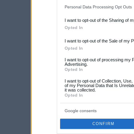
IAB’s list of downstream pa
Personal Data Processing Opt Outs
also be disclosed by us to 
I want to opt-out of the Sharing of 
Downstream Participants
th
Opted In
third parties.
I want to opt-out of the Sale of my 
Please note that this web
Opted In
services and may gather an
I want to opt-out of processing my 
not limited to your visit o
Advertising.
Opted In
grant or deny consent to Go
I want to opt-out of Collection, Use
your data for below specif
of my Personal Data that Is Unrelat
it was collected.
consent section.
Opted In
Google consents
CONFIRM