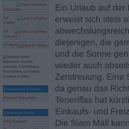
Ein Urlaub auf der 
Lanzarote
erweist sich stets 
La
Palma
abwechslungsreich
La
Gomera
diejenigen, die ge
El Hierro
und die Sonne gen
wieder auch abseit
Zerstreuung. Eine
da genau das Richt
Reisespecial Kanaren
Teneriffas hat kürz
Kanaren Kreuzfahrt
Einkaufs- und Freiz
Kanarische Inseln
Die Siam Mall kann
FAQ Kanaren