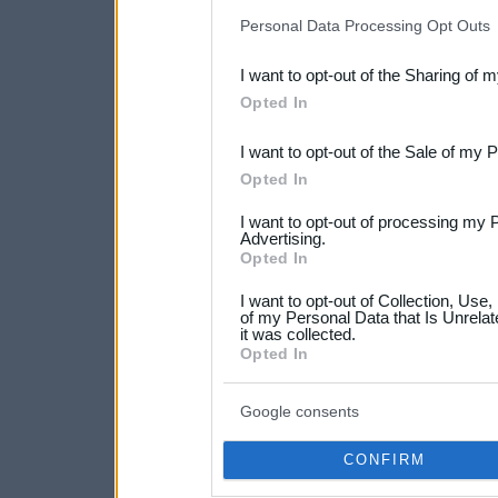
IAB’s list of downstream pa
Personal Data Processing Opt Outs
also be disclosed by us to 
I want to opt-out of the Sharing of 
Downstream Participants
th
Opted In
third parties.
I want to opt-out of the Sale of my 
Please note that this web
Opted In
services and may gather an
I want to opt-out of processing my 
not limited to your visit o
Advertising.
Opted In
grant or deny consent to Go
I want to opt-out of Collection, Use
your data for below specif
of my Personal Data that Is Unrelat
it was collected.
consent section.
Opted In
Google consents
CONFIRM