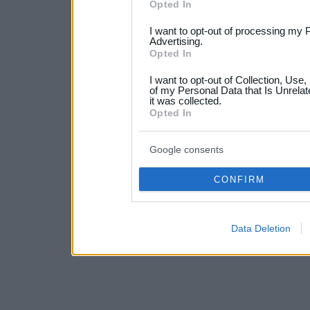
Please note that this web
Opted In
services and may gather an
I want to opt-out of processing my 
not limited to your visit o
Advertising.
Opted In
grant or deny consent to Go
I want to opt-out of Collection, Use
your data for below specif
of my Personal Data that Is Unrelat
it was collected.
consent section.
Opted In
Google consents
CONFIRM
Data Deletion