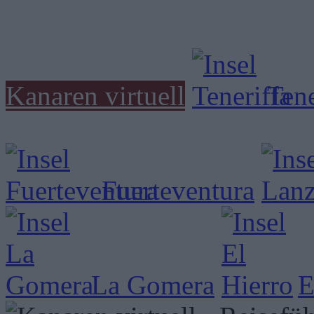
Kanaren virtuell
Tene
Fuerteventura
La Gomera
E