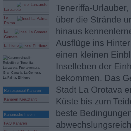
Teneriffa-Urlauber,
Lanzarote
über die Strände u
La
Palma
hinaus kennenlerne
La
Gomera
Ausflüge ins Hint
El Hierro
einen kleinen Einbli
Inselleben der Ein
bekommen. Das Ge
Stadt La Orotava er
Reisespecial Kanaren
Küste bis zum Teid
Kanaren Kreuzfahrt
beste Bedingungen 
Kanarische Inseln
abwechslungsreiche
FAQ Kanaren