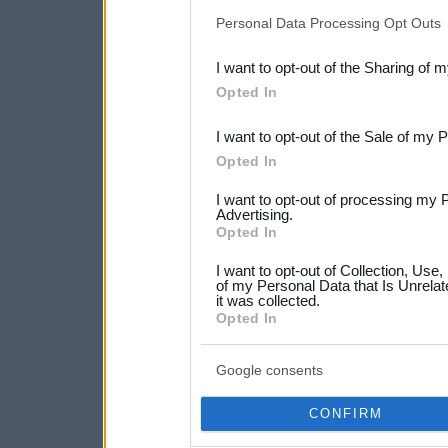
IAB’s list of downstream pa
Personal Data Processing Opt Outs
also be disclosed by us to 
I want to opt-out of the Sharing of 
Downstream Participants
th
Opted In
third parties.
I want to opt-out of the Sale of my 
Please note that this web
Opted In
services and may gather an
I want to opt-out of processing my 
not limited to your visit o
Advertising.
Opted In
grant or deny consent to Go
I want to opt-out of Collection, Use
your data for below specif
of my Personal Data that Is Unrelat
it was collected.
consent section.
Opted In
Google consents
CONFIRM