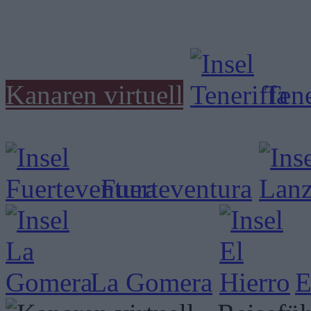
Kanaren virtuell
Tene
Fuerteventura
La Gomera
E