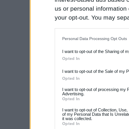
us or personal information d
your opt-out. You may separ
disclosure of your personal
IAB’s list of downstream pa
Personal Data Processing Opt Outs
also be disclosed by us to 
I want to opt-out of the Sharing of 
Downstream Participants
th
Opted In
third parties.
I want to opt-out of the Sale of my 
Please note that this web
Opted In
services and may gather an
I want to opt-out of processing my 
not limited to your visit o
Advertising.
Opted In
grant or deny consent to Go
I want to opt-out of Collection, Use
your data for below specif
of my Personal Data that Is Unrelat
it was collected.
consent section.
Opted In