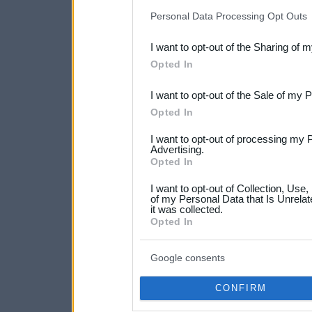
IAB’s list of downstream pa
Personal Data Processing Opt Outs
also be disclosed by us to 
I want to opt-out of the Sharing of 
Downstream Participants
th
Opted In
third parties.
I want to opt-out of the Sale of my 
Please note that this web
Opted In
services and may gather an
I want to opt-out of processing my 
not limited to your visit o
Advertising.
Opted In
grant or deny consent to Go
I want to opt-out of Collection, Use
your data for below specif
of my Personal Data that Is Unrelat
it was collected.
consent section.
Opted In
Google consents
CONFIRM