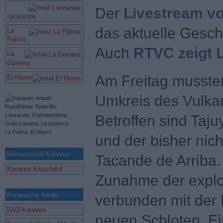
Der
Livestream v
Lanzarote
das aktuelle Gesc
La
Palma
Auch
RTVC zeigt L
La
Gomera
Am Freitag musste
El Hierro
Umkreis des Vulka
Betroffen sind Taj
und der bisher nich
Reisespecial Kanaren
Tacande de Arriba. 
Kanaren Kreuzfahrt
Zunahme der explo
Kanarische Inseln
verbunden mit der
FAQ Kanaren
neuen Schloten. E