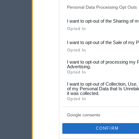
IAB’s list of downstream pa
Personal Data Processing Opt Outs
also be disclosed by us to 
I want to opt-out of the Sharing of 
Downstream Participants
th
Opted In
third parties.
I want to opt-out of the Sale of my 
Please note that this web
Opted In
services and may gather an
I want to opt-out of processing my 
not limited to your visit o
Advertising.
Opted In
grant or deny consent to Go
I want to opt-out of Collection, Use
your data for below specif
of my Personal Data that Is Unrelat
it was collected.
consent section.
Opted In
Google consents
CONFIRM