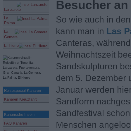
Besucher an
Lanzarote
So wie auch in de
La
Palma
kann man in
Las P
La
Gomera
Canteras, während
El Hierro
Weihnachtszeit be
Sandskulpturen bes
dem 5. Dezember u
Januar werden hier
Reisespecial Kanaren
Sandform nachgestel
Kanaren Kreuzfahrt
Sandfestival scho
Kanarische Inseln
Menschen angeloc
FAQ Kanaren