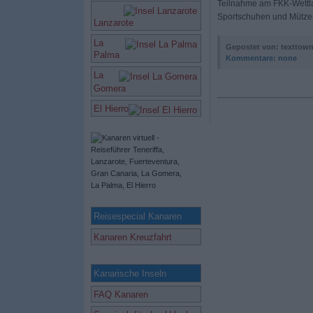
Teilnahme am FKK-Wettlau
Sportschuhen und Mütze
Lanzarote
La
Gepostet von: texttow
Palma
Kommentare:
none
La
Gomera
El Hierro
Reisespecial Kanaren
Kanaren Kreuzfahrt
Kanarische Inseln
FAQ Kanaren