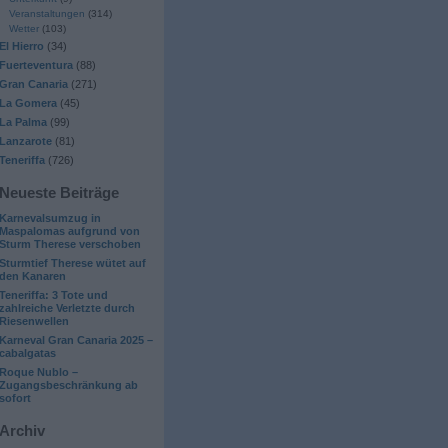
Veranstaltungen
(314)
Wetter
(103)
El Hierro
(34)
Fuerteventura
(88)
Gran Canaria
(271)
La Gomera
(45)
La Palma
(99)
Lanzarote
(81)
Teneriffa
(726)
Neueste Beiträge
Karnevalsumzug in
Maspalomas aufgrund von
Sturm Therese verschoben
Sturmtief Therese wütet auf
den Kanaren
Teneriffa: 3 Tote und
zahlreiche Verletzte durch
Riesenwellen
Karneval Gran Canaria 2025 –
cabalgatas
Roque Nublo –
Zugangsbeschränkung ab
sofort
Archiv