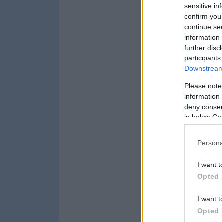
sensitive in
confirm you
continue se
information 
further disc
participants
Downstream 
Please note
information 
deny consent
in below Go
Persona
I want t
Opted 
I want t
Opted 