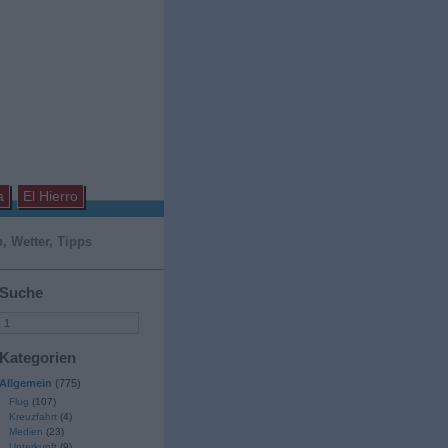
a
El Hierro
, Wetter, Tipps
Suche
Kategorien
Allgemein
(775)
Flug
(107)
Kreuzfahrt
(4)
Medien
(23)
Unterkunft
(9)