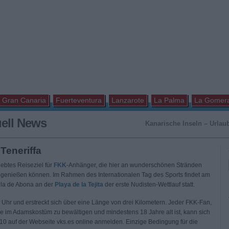
Gran Canaria
Fuerteventura
Lanzarote
La Palma
La Gomer
uell News
Kanarische Inseln – Urlaub
Teneriffa
ebtes Reiseziel für
FKK
-Anhänger, die hier an wunderschönen Stränden
genießen können. Im Rahmen des Internationalen Tag des Sports findet am
illa de Abona an der
Playa de la Tejita
der erste Nudisten-Wettlauf statt.
0 Uhr und erstreckt sich über eine Länge von drei Kilometern. Jeder FKK-Fan,
cke im Adamskostüm zu bewältigen und mindestens 18 Jahre alt ist, kann sich
010 auf der Webseite vks.es online anmelden. Einzige Bedingung für die