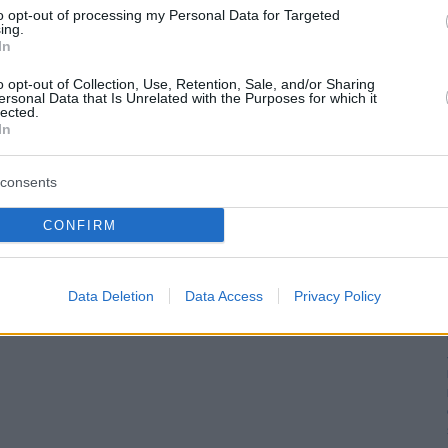
to opt-out of processing my Personal Data for Targeted
ing.
In
o opt-out of Collection, Use, Retention, Sale, and/or Sharing
ersonal Data that Is Unrelated with the Purposes for which it
lected.
In
consents
CONFIRM
Data Deletion
Data Access
Privacy Policy