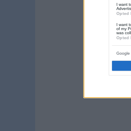
I want 
Advertis
Opted 
I want t
of my P
was col
Opted 
Google 