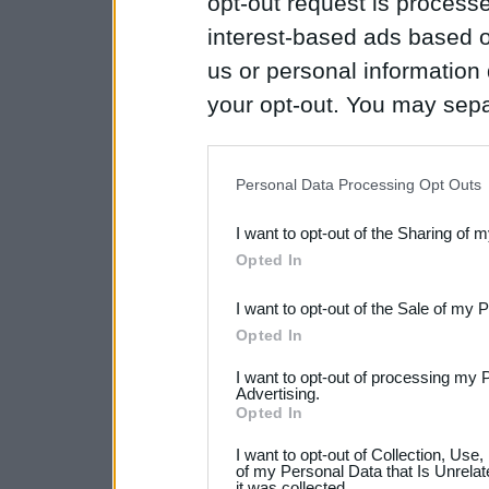
opt-out request is proces
interest-based ads based o
us or personal information d
your opt-out. You may separ
disclosure of your personal
IAB’s list of downstream pa
Personal Data Processing Opt Outs
also be disclosed by us to 
I want to opt-out of the Sharing of 
Downstream Participants
th
Opted In
third parties.
I want to opt-out of the Sale of my 
Please note that this web
Opted In
services and may gather an
I want to opt-out of processing my 
not limited to your visit o
Advertising.
Opted In
grant or deny consent to Go
I want to opt-out of Collection, Use
your data for below specif
of my Personal Data that Is Unrelat
it was collected.