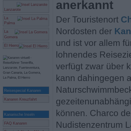
anerkannt
Lanzarote
Der Touristenort
Ch
La
Palma
Nordosten der
Kan
La
Gomera
und ist vor allem f
El Hierro
lohnendes Reisezie
verfügt zwar über 
kann dahingegen a
Naturschwimmbecke
Reisespecial Kanaren
gezeitenunabhängi
Kanaren Kreuzfahrt
können. Charco del 
Kanarische Inseln
Nudistenzentrum L
FAQ Kanaren