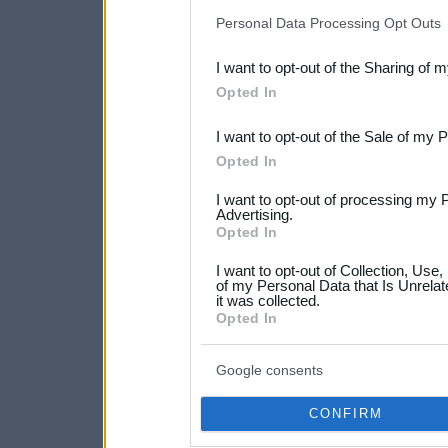
IAB’s list of downstream pa
Personal Data Processing Opt Outs
also be disclosed by us to 
I want to opt-out of the Sharing of 
Downstream Participants
th
Opted In
third parties.
I want to opt-out of the Sale of my 
Please note that this web
Opted In
services and may gather an
I want to opt-out of processing my 
not limited to your visit o
Advertising.
Opted In
grant or deny consent to Go
I want to opt-out of Collection, Use
your data for below specif
of my Personal Data that Is Unrelat
it was collected.
consent section.
Opted In
Google consents
CONFIRM