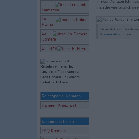
In zwei Monaten lohnt si
man die vier kürzlich ge
Lanzarote
La
Palma
Gepostet von: texttow
La
Kommentare:
none
Gomera
El Hierro
Reisespecial Kanaren
Kanaren Kreuzfahrt
Kanarische Inseln
FAQ Kanaren