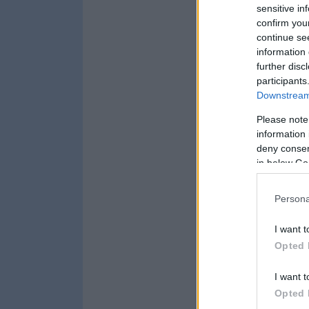
sensitive in
confirm you
continue se
information 
further disc
participants
Downstream 
Please note
information 
deny consent
in below Go
Persona
I want t
Opted 
I want t
Opted 