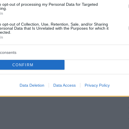
to opt-out of processing my Personal Data for Targeted
ing.
In
o opt-out of Collection, Use, Retention, Sale, and/or Sharing
ersonal Data that Is Unrelated with the Purposes for which it
lected.
In
consents
CONFIRM
Data Deletion
Data Access
Privacy Policy