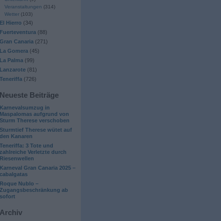
Veranstaltungen
(314)
Wetter
(103)
El Hierro
(34)
Fuerteventura
(88)
Gran Canaria
(271)
La Gomera
(45)
La Palma
(99)
Lanzarote
(81)
Teneriffa
(726)
Neueste Beiträge
Karnevalsumzug in
Maspalomas aufgrund von
Sturm Therese verschoben
Sturmtief Therese wütet auf
den Kanaren
Teneriffa: 3 Tote und
zahlreiche Verletzte durch
Riesenwellen
Karneval Gran Canaria 2025 –
cabalgatas
Roque Nublo –
Zugangsbeschränkung ab
sofort
Archiv