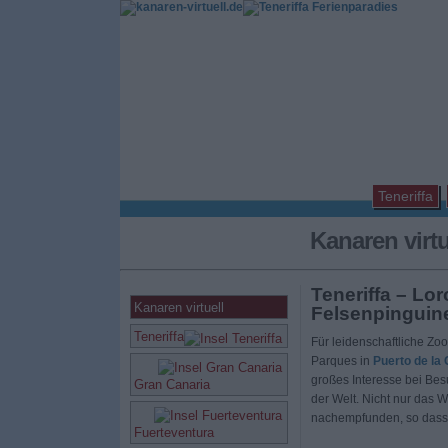
Teneriffa
Kanaren virt
Teneriffa – Lor
Kanaren virtuell
Felsenpinguin
Teneriffa
Für leidenschaftliche Zoo
Parques in
Puerto de la 
großes Interesse bei Besu
Gran Canaria
der Welt. Nicht nur das W
nachempfunden, so dass 
Fuerteventura