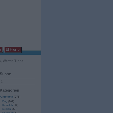
a
El Hierro
, Wetter, Tipps
Suche
Kategorien
Allgemein
(775)
Flug
(107)
Kreuzfahrt
(4)
Medien
(23)
Unterkunft
(9)