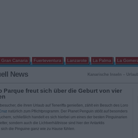
Gran Canaria
Fuerteventura
Lanzarote
La Palma
La Gomer
uell News
Kanarische Inseln – Urlaub
o Parque freut sich über die Geburt von vier
en
besucher, die ihren Urlaub auf Teneriffa genießen, zählt ein Besuch des Loro
Cruz
natürlich zum Pflichtprogramm. Der Planet Penguin stößt auf besonders
chern, schließlich handelt es sich hierbei um eines der besten Pinguinarien
etter, sondern auch die Lichtverhältnisse sind hier der Antarktis
sich die Pinguine ganz wie zu Hause fühlen.